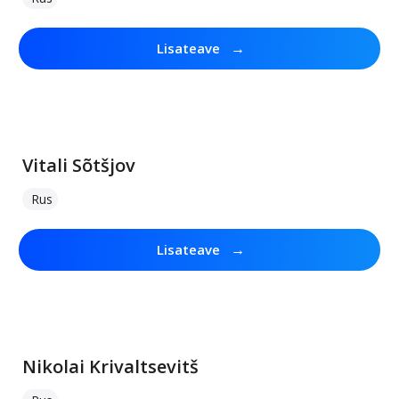
→
Lisateave
Vitali Sõtšjov
Rus
→
Lisateave
Nikolai Krivaltsevitš