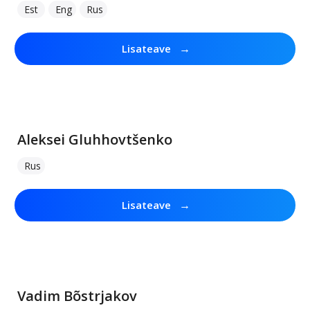
Est
Eng
Rus
→
Lisateave
Aleksei Gluhhovtšenko
Rus
→
Lisateave
Vadim Bõstrjakov