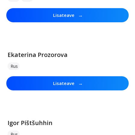
→
Lisateave
Ekaterina Prozorova
Rus
→
Lisateave
Igor Pištšuhhin
Rus