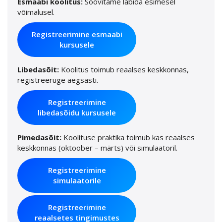
Esmaabi koolitus:
Soovitame läbida esimesel
võimalusel.
Registreerimine esmaabi
kursusele
Libedasõit:
Koolitus toimub reaalses keskkonnas,
registreeruge aegsasti.
Registreerimine
libedasõidu kursusele
Pimedasõit:
Koolituse praktika toimub kas reaalses
keskkonnas (oktoober – märts) või simulaatoril.
Registreerimine
simulaatorile
Registreerimine
reaalsetes tingimustes