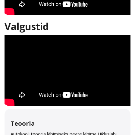
Valgustid
Teooria
Autokooli teooria läbimiseks peate läbima Liikluslabi