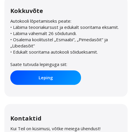
Kokkuvõte
Autokooli lõpetamiseks peate:
• Läbima teooriakursust ja edukalt sooritama eksamit.
• Läbima vähemalt 26 sõidutundi.
• Osalema koolitustel „Esmaabi“, „Pimedasõit“ ja
„Libedasõit“
• Edukalt sooritama autokooli sõidueksamit.
Saate tutvuda lepinguga siit:
Leping
Kontaktid
Kui Teil on küsimusi, võtke meiega ühendust!