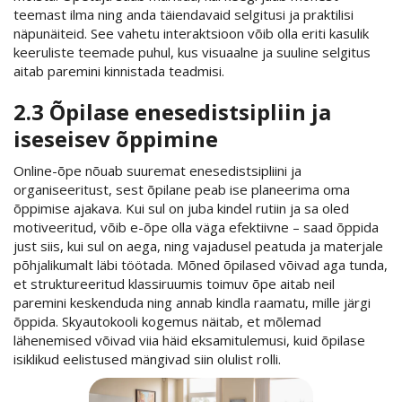
teemast ilma ning anda täiendavaid selgitusi ja praktilisi
näpunäiteid. See vahetu interaktsioon võib olla eriti kasulik
keeruliste teemade puhul, kus visuaalne ja suuline selgitus
aitab paremini kinnistada teadmisi.
2.3 Õpilase enesedistsipliin ja
iseseisev õppimine
Online-õpe nõuab suuremat enesedistsipliini ja
organiseeritust, sest õpilane peab ise planeerima oma
õppimise ajakava. Kui sul on juba kindel rutiin ja sa oled
motiveeritud, võib e-õpe olla väga efektiivne – saad õppida
just siis, kui sul on aega, ning vajadusel peatuda ja materjale
põhjalikumalt läbi töötada. Mõned õpilased võivad aga tunda,
et struktureeritud klassiruumis toimuv õpe aitab neil
paremini keskenduda ning annab kindla raamatu, mille järgi
õppida. Skyautokooli kogemus näitab, et mõlemad
lähenemised võivad viia häid eksamitulemusi, kuid õpilase
isiklikud eelistused mängivad siin olulist rolli.