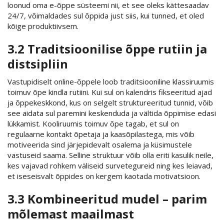
loonud oma e-õppe süsteemi nii, et see oleks kättesaadav
24/7, võimaldades sul õppida just siis, kui tunned, et oled
kõige produktiivsem.
3.2 Traditsioonilise õppe rutiin ja
distsipliin
Vastupidiselt online-õppele loob traditsiooniline klassiruumis
toimuv õpe kindla rutiini. Kui sul on kalendris fikseeritud ajad
ja õppekeskkond, kus on selgelt struktureeritud tunnid, võib
see aidata sul paremini keskenduda ja vältida õppimise edasi
lükkamist. Kooliruumis toimuv õpe tagab, et sul on
regulaarne kontakt õpetaja ja kaasõpilastega, mis võib
motiveerida sind järjepidevalt osalema ja küsimustele
vastuseid saama. Selline struktuur võib olla eriti kasulik neile,
kes vajavad rohkem väliseid survetegureid ning kes leiavad,
et iseseisvalt õppides on kergem kaotada motivatsioon.
3.3 Kombineeritud mudel – parim
mõlemast maailmast