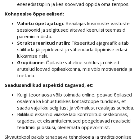
enesedistsipliin ja kes soovivad õppida oma tempos.
Kohapealse õppe eelised:
Vahetu õpetajatugi:
Reaalajas küsimuste-vastuste
sessioonid ja selgitused aitavad keerulisi teemasid
paremini mõista.
Struktureeritud rutiin:
Fikseeritud ajagraafik aitab
säilitada järjepidevust ja vähendada õppimise edasi
lükkamise riski.
Grupitunne:
Õpilaste vaheline suhtlus ja ühised
arutelud loovad õpikeskkonna, mis võib motiveerida ja
toetada.
Seadusandlikud aspektid tagavad, et
:
Kuigi teooriaosa võib toimuda online, peavad õpilased
osalema ka kohustuslikes kontaktõppe tundides, et
saada vajalikku selgitust ja võimalust reaalajas suhelda.
Riiklikud eksamid viiakse läbi kontrollitud keskkonnas,
tagades, et eksamitulemused peegeldavad reaalseid
teadmisi ja oskusi, olenemata õppevormist.
Skyautokool pakub tänapäeva tehnoloogia ja traditsioonilise