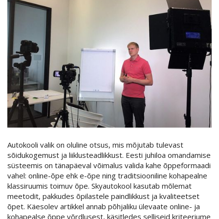
Autokooli valik on oluline otsus, mis mõjutab tulevast
sõidukogemust ja liiklusteadlikkust. Eesti juhiloa omandamise
süsteemis on tänapäeval võimalus valida kahe õppeformaadi
vahel: online-õpe ehk e-õpe ning traditsiooniline kohapealne
klassiruumis toimuv õpe. Skyautokool kasutab mõlemat
meetodit, pakkudes õpilastele paindlikkust ja kvaliteetset
õpet. Käesolev artikkel annab põhjaliku ülevaate online- ja
kohapealse õppe võrdlusest, käsitledes selliseid kriteeriume