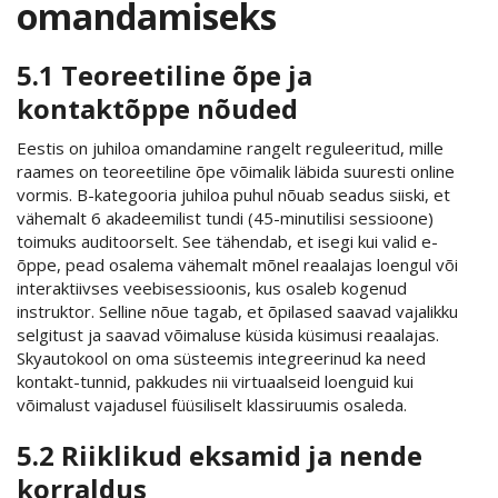
omandamiseks
5.1 Teoreetiline õpe ja
kontaktõppe nõuded
Eestis on juhiloa omandamine rangelt reguleeritud, mille
raames on teoreetiline õpe võimalik läbida suuresti online
vormis. B-kategooria juhiloa puhul nõuab seadus siiski, et
vähemalt 6 akadeemilist tundi (45-minutilisi sessioone)
toimuks auditoorselt. See tähendab, et isegi kui valid e-
õppe, pead osalema vähemalt mõnel reaalajas loengul või
interaktiivses veebisessioonis, kus osaleb kogenud
instruktor. Selline nõue tagab, et õpilased saavad vajalikku
selgitust ja saavad võimaluse küsida küsimusi reaalajas.
Skyautokool on oma süsteemis integreerinud ka need
kontakt-tunnid, pakkudes nii virtuaalseid loenguid kui
võimalust vajadusel füüsiliselt klassiruumis osaleda.
5.2 Riiklikud eksamid ja nende
korraldus