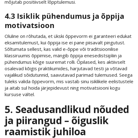
mõjutab positiivselt lõpptulemusi.
4.3 Isiklik pühendumus ja õppija
motivatsioon
Oluline on rõhutada, et ükski õppevorm ei garanteeri edukat
eksamitulemust, kui õppija ise ei pane piisavalt pingutust.
Sõltumata sellest, kas valid e-õppe või traditsioonilise
klassiruumis õppimise, mängib õppija enesedistsipliin ja
pühendumus kõige suuremat rolli. Õpilased, kes aktiivselt
osalevad kõigis praktikumides, harjutavad testi ja võtavad
vajalikud sõidutunnid, saavutavad parimad tulemused. Seega
tuleks valida õppevorm, mis vastab sinu isiklikele eelistustele
ja aitab sul hoida järjepidevust ning motivatsiooni kogu
kursuse vältel.
5. Seadusandlikud nõuded
ja piirangud – õiguslik
raamistik juhiloa