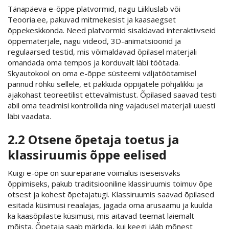
Tänapäeva e-õppe platvormid, nagu Liikluslab või
Teooria.ee, pakuvad mitmekesist ja kaasaegset
õppekeskkonda. Need platvormid sisaldavad interaktiivseid
õppematerjale, nagu videod, 3D-animatsioonid ja
regulaarsed testid, mis võimaldavad õpilasel materjali
omandada oma tempos ja korduvalt läbi töötada.
Skyautokool on oma e-õppe süsteemi väljatöötamisel
pannud rõhku sellele, et pakkuda õppijatele põhjalikku ja
ajakohast teoreetilist ettevalmistust. Õpilased saavad testi
abil oma teadmisi kontrollida ning vajadusel materjali uuesti
läbi vaadata.
2.2 Otsene õpetaja toetus ja
klassiruumis õppe eelised
Kuigi e-õpe on suurepärane võimalus iseseisvaks
õppimiseks, pakub traditsiooniline klassiruumis toimuv õpe
otsest ja kohest õpetajatugi. Klassiruumis saavad õpilased
esitada küsimusi reaalajas, jagada oma arusaamu ja kuulda
ka kaasõpilaste küsimusi, mis aitavad teemat laiemalt
mõista. Õpetaja saab märkida, kui keegi jääb mõnest