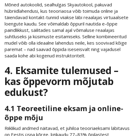
Mõned autokoolid, sealhulgas Skyautokool, pakuvad
hübriidlahendusi, kus teooriaosa võib toimuda online ja
täiendavad kontakt-tunnid viiakse läbi reaalajas virtuaalsete
loengute kaudu. See võimaldab õppuril nautida e-õppe
paindlikkust, säilitades samal ajal võimaluse reaalajas
suhtluseks ja küsimuste esitamiseks. Selline kombineeritud
mudel võib olla ideaalne lahendus neile, kes soovivad kõige
paremat – nad saavad õppida iseseisvalt ning vajadusel
saada kohe abi kogenud instruktoritelt.
4. Eksamite tulemused –
kas õppevorm mõjutab
edukust?
4.1 Teoreetiline eksam ja online-
õppe mõju
Riiklikud andmed näitavad, et juhiloa teooriaeksami läbitavus
on Eestis üsna kõrge, ligikaudu 77–83% õpilastest