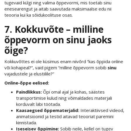
tugevaid külgi ning valima õppevormi, mis toetab sinu
enesearengut ja aitab saavutada maksimaalse edu nii
teooria kui ka sõidukoolituse osas.
7. Kokkuvõte – milline
õppevorm on sinu jaoks
õige?
Kokkuvõttes ei ole küsimus enam niivõrd “kas õppida online
või kohapeal?”, vaid pigem “milline õppevorm sobib
sinu
vajadustele ja elustiilile?”
Online-õppe eelised:
Paindlikkus:
Õpi omal ajal ja kohas, säästes
transportimise kulud ning võimaldades materjali
korduvalt läbi töötada.
Kaasaegsed õppematerjalid:
Interaktiivsed videod,
animatsioonid ja testid aitavad teooriat paremini
kinnistada.
Iseseisev õppimine:
Sobib neile, kellel on tugev