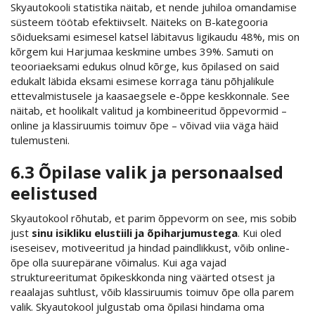
Skyautokooli statistika näitab, et nende juhiloa omandamise
süsteem töötab efektiivselt. Näiteks on B-kategooria
sõidueksami esimesel katsel läbitavus ligikaudu 48%, mis on
kõrgem kui Harjumaa keskmine umbes 39%. Samuti on
teooriaeksami edukus olnud kõrge, kus õpilased on said
edukalt läbida eksami esimese korraga tänu põhjalikule
ettevalmistusele ja kaasaegsele e-õppe keskkonnale. See
näitab, et hoolikalt valitud ja kombineeritud õppevormid –
online ja klassiruumis toimuv õpe – võivad viia väga häid
tulemusteni.
6.3 Õpilase valik ja personaalsed
eelistused
Skyautokool rõhutab, et parim õppevorm on see, mis sobib
just
sinu isikliku elustiili ja õpiharjumustega
. Kui oled
iseseisev, motiveeritud ja hindad paindlikkust, võib online-
õpe olla suurepärane võimalus. Kui aga vajad
struktureeritumat õpikeskkonda ning väärted otsest ja
reaalajas suhtlust, võib klassiruumis toimuv õpe olla parem
valik. Skyautokool julgustab oma õpilasi hindama oma