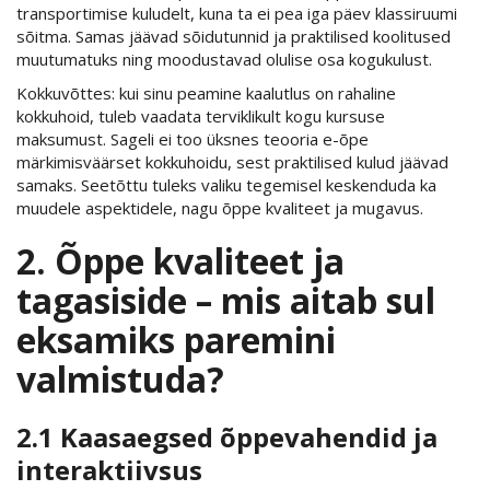
transportimise kuludelt, kuna ta ei pea iga päev klassiruumi
sõitma. Samas jäävad sõidutunnid ja praktilised koolitused
muutumatuks ning moodustavad olulise osa kogukulust.
Kokkuvõttes: kui sinu peamine kaalutlus on rahaline
kokkuhoid, tuleb vaadata terviklikult kogu kursuse
maksumust. Sageli ei too üksnes teooria e-õpe
märkimisväärset kokkuhoidu, sest praktilised kulud jäävad
samaks. Seetõttu tuleks valiku tegemisel keskenduda ka
muudele aspektidele, nagu õppe kvaliteet ja mugavus.
2. Õppe kvaliteet ja
tagasiside – mis aitab sul
eksamiks paremini
valmistuda?
2.1 Kaasaegsed õppevahendid ja
interaktiivsus