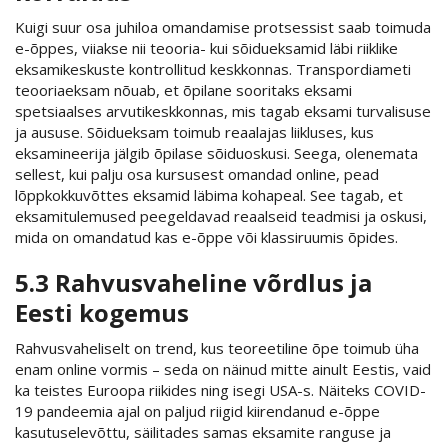
Kuigi suur osa juhiloa omandamise protsessist saab toimuda
e-õppes, viiakse nii teooria- kui sõidueksamid läbi riiklike
eksamikeskuste kontrollitud keskkonnas. Transpordiameti
teooriaeksam nõuab, et õpilane sooritaks eksami
spetsiaalses arvutikeskkonnas, mis tagab eksami turvalisuse
ja aususe. Sõidueksam toimub reaalajas liikluses, kus
eksamineerija jälgib õpilase sõiduoskusi. Seega, olenemata
sellest, kui palju osa kursusest omandad online, pead
lõppkokkuvõttes eksamid läbima kohapeal. See tagab, et
eksamitulemused peegeldavad reaalseid teadmisi ja oskusi,
mida on omandatud kas e-õppe või klassiruumis õpides.
5.3 Rahvusvaheline võrdlus ja
Eesti kogemus
Rahvusvaheliselt on trend, kus teoreetiline õpe toimub üha
enam online vormis – seda on näinud mitte ainult Eestis, vaid
ka teistes Euroopa riikides ning isegi USA-s. Näiteks COVID-
19 pandeemia ajal on paljud riigid kiirendanud e-õppe
kasutuselevõttu, säilitades samas eksamite ranguse ja