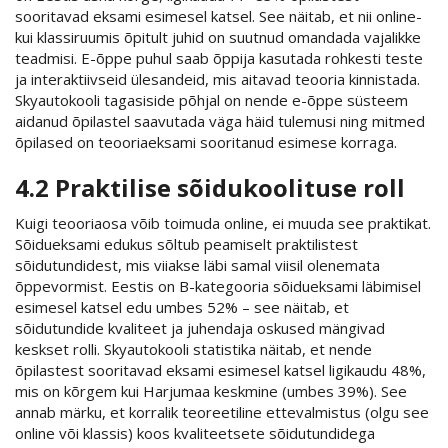
sooritavad eksami esimesel katsel. See näitab, et nii online-
kui klassiruumis õpitult juhid on suutnud omandada vajalikke
teadmisi. E-õppe puhul saab õppija kasutada rohkesti teste
ja interaktiivseid ülesandeid, mis aitavad teooria kinnistada.
Skyautokooli tagasiside põhjal on nende e-õppe süsteem
aidanud õpilastel saavutada väga häid tulemusi ning mitmed
õpilased on teooriaeksami sooritanud esimese korraga.
4.2 Praktilise sõidukoolituse roll
Kuigi teooriaosa võib toimuda online, ei muuda see praktikat.
Sõidueksami edukus sõltub peamiselt praktilistest
sõidutundidest, mis viiakse läbi samal viisil olenemata
õppevormist. Eestis on B-kategooria sõidueksami läbimisel
esimesel katsel edu umbes 52% – see näitab, et
sõidutundide kvaliteet ja juhendaja oskused mängivad
keskset rolli. Skyautokooli statistika näitab, et nende
õpilastest sooritavad eksami esimesel katsel ligikaudu 48%,
mis on kõrgem kui Harjumaa keskmine (umbes 39%). See
annab märku, et korralik teoreetiline ettevalmistus (olgu see
online või klassis) koos kvaliteetsete sõidutundidega