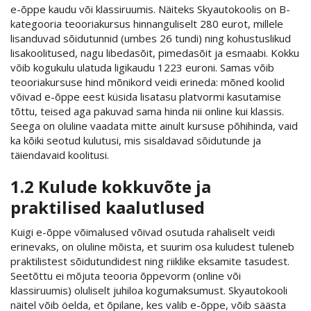
e-õppe kaudu või klassiruumis. Näiteks Skyautokoolis on B-
kategooria teooriakursus hinnanguliselt 280 eurot, millele
lisanduvad sõidutunnid (umbes 26 tundi) ning kohustuslikud
lisakoolitused, nagu libedasõit, pimedasõit ja esmaabi. Kokku
võib kogukulu ulatuda ligikaudu 1223 euroni. Samas võib
teooriakursuse hind mõnikord veidi erineda: mõned koolid
võivad e-õppe eest küsida lisatasu platvormi kasutamise
tõttu, teised aga pakuvad sama hinda nii online kui klassis.
Seega on oluline vaadata mitte ainult kursuse põhihinda, vaid
ka kõiki seotud kulutusi, mis sisaldavad sõidutunde ja
täiendavaid koolitusi.
1.2 Kulude kokkuvõte ja
praktilised kaalutlused
Kuigi e-õppe võimalused võivad osutuda rahaliselt veidi
erinevaks, on oluline mõista, et suurim osa kuludest tuleneb
praktilistest sõidutundidest ning riiklike eksamite tasudest.
Seetõttu ei mõjuta teooria õppevorm (online või
klassiruumis) oluliselt juhiloa kogumaksumust. Skyautokooli
näitel võib öelda, et õpilane, kes valib e-õppe, võib säästa