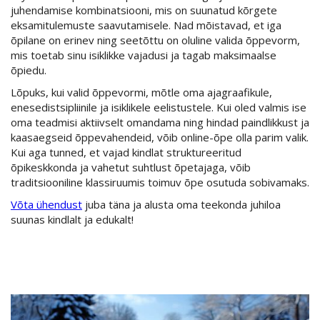
juhendamise kombinatsiooni, mis on suunatud kõrgete
eksamitulemuste saavutamisele. Nad mõistavad, et iga
õpilane on erinev ning seetõttu on oluline valida õppevorm,
mis toetab sinu isiklikke vajadusi ja tagab maksimaalse
õpiedu.
Lõpuks, kui valid õppevormi, mõtle oma ajagraafikule,
enesedistsipliinile ja isiklikele eelistustele. Kui oled valmis ise
oma teadmisi aktiivselt omandama ning hindad paindlikkust ja
kaasaegseid õppevahendeid, võib online-õpe olla parim valik.
Kui aga tunned, et vajad kindlat struktureeritud
õpikeskkonda ja vahetut suhtlust õpetajaga, võib
traditsiooniline klassiruumis toimuv õpe osutuda sobivamaks.
Võta ühendust
juba täna ja alusta oma teekonda juhiloa
suunas kindlalt ja edukalt!