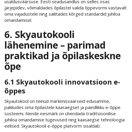
usaldusväärsuse. Eesti seadusandlus on selles osas
järjepidev, võimaldades õpilastel valida õppevormi vastavalt
oma vajadustele ning säilitades kõrged standardid juhiloa
omandamisel.
6. Skyautokooli
lähenemine – parimad
praktikad ja õpilaskeskne
õpe
6.1 Skyautokooli innovatsioon e-
õppes
Skyautokool on teinud märkimisväärseid edusamme,
pakkudes oma õpilastele kaasaegset ja paindlikku e-õppe
süsteemi. Nende eesmärk on ühendada traditsioonilise
juhiloa omandamise tugevused ning kaasaegse tehnoloogia
eelised. Skyautokooli e-õppe platvorm sisaldab: