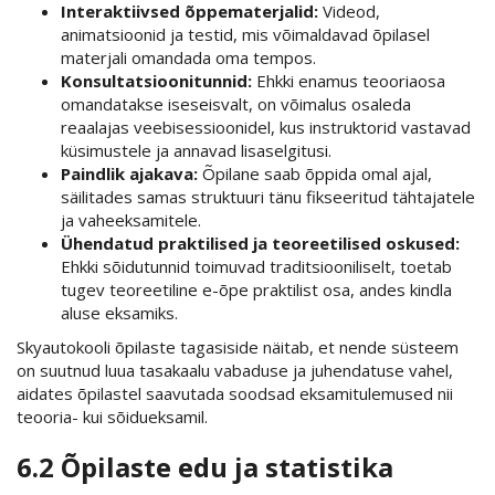
Interaktiivsed õppematerjalid:
Videod,
animatsioonid ja testid, mis võimaldavad õpilasel
materjali omandada oma tempos.
Konsultatsioonitunnid:
Ehkki enamus teooriaosa
omandatakse iseseisvalt, on võimalus osaleda
reaalajas veebisessioonidel, kus instruktorid vastavad
küsimustele ja annavad lisaselgitusi.
Paindlik ajakava:
Õpilane saab õppida omal ajal,
säilitades samas struktuuri tänu fikseeritud tähtajatele
ja vaheeksamitele.
Ühendatud praktilised ja teoreetilised oskused:
Ehkki sõidutunnid toimuvad traditsiooniliselt, toetab
tugev teoreetiline e-õpe praktilist osa, andes kindla
aluse eksamiks.
Skyautokooli õpilaste tagasiside näitab, et nende süsteem
on suutnud luua tasakaalu vabaduse ja juhendatuse vahel,
aidates õpilastel saavutada soodsad eksamitulemused nii
teooria- kui sõidueksamil.
6.2 Õpilaste edu ja statistika