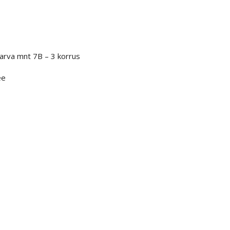
arva mnt 7B – 3 korrus
ee