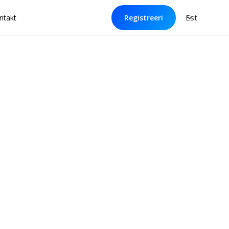
Est
ntakt
Registreeri