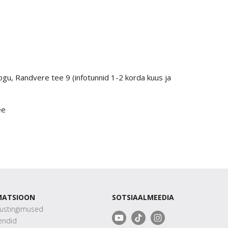
gu, Randvere tee 9 (infotunnid 1-2 korda kuus ja
ee
MATSIOON
SOTSIAALMEEDIA
sustingimused
ndid