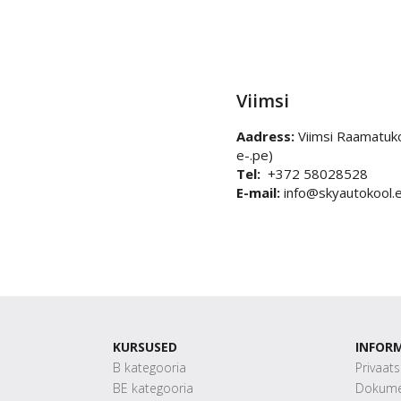
Viimsi
Aadress:
Viimsi Raamatuko
e-.pe)
Tel:
+372 58028528
E-mail:
info@skyautokool.
KURSUSED
INFOR
B kategooria
Privaat
BE kategooria
Dokume