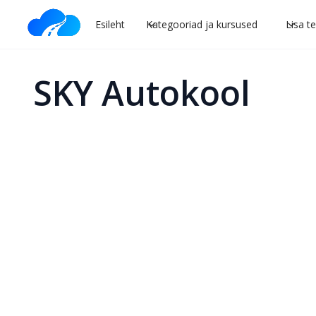
Esileht
Kategooriad ja kursused
Lisa t
SKY Autokool