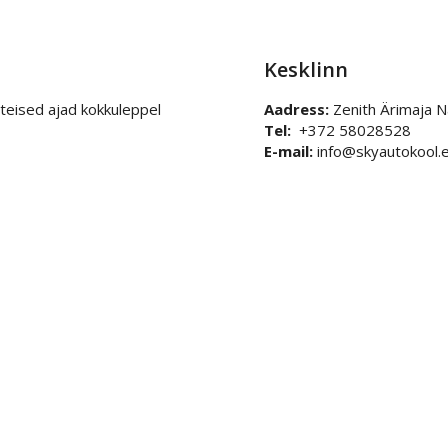
Kesklinn
teised ajad kokkuleppel
Aadress:
Zenith Ärimaja N
Tel:
+372 58028528
E-mail:
info@skyautokool.