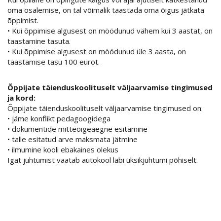
oma osalemise, on tal võimalik taastada oma õigus jätkata
õppimist.
• Kui õppimise algusest on möödunud vähem kui 3 aastat, on
taastamine tasuta.
• Kui õppimise algusest on möödunud üle 3 aasta, on
taastamise tasu 100 eurot.
Õppijate täienduskoolituselt väljaarvamise tingimused
ja kord:
Õppijate täienduskoolituselt väljaarvamise tingimused on:
• jäme konflikt pedagoogidega
• dokumentide mitteõigeaegne esitamine
• talle esitatud arve maksmata jätmine
• ilmumine kooli ebakaines olekus
Igat juhtumist vaatab autokool läbi üksikjuhtumi põhiselt.