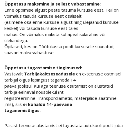
Õppetasu maksmine ja sellest vabastamine:
Enne õppimise algust peate tasuma kursuse eest. Teil on
võimalus tasuda kursuse eest osaliselt
(esimene osa enne kursuse algust ning ülejäänud kursuse
keskel) või tasuda kursuse eest täies
mahus. On võimalus maksta kohapeal sularahas või
ülekandega.
Õpilased, kes on Töötukassa poolt kursusele suunatud,
saavad maksevabastuse.
Õppetasu tagastamise tingimused:
Vastavalt
Tarbijakaitseseadusele
on e-teenuse ostmisel
tarbijal õigus lepingust taganeda 14
päeva jooksul. Kui aga teenuse osutamist on alustatud
tarbija eelneval nõusolekul (nt
registreerimine Transpordiametis, materjalide saatmine
jms), siis
ei kohaldu 14-päevane
taganemisõigus.
Pärast teenuse alustamist ei tagastata autokooli poolt juba