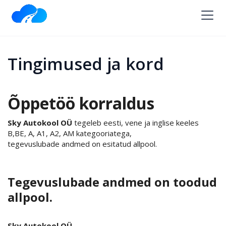
Tingimused ja kord
Õppetöö korraldus
Sky Autokool OÜ
tegeleb eesti, vene ja inglise keeles
В,ВЕ, А, A1, А2, AM kategooriatega,
tegevuslubade andmed on esitatud allpool.
Tegevuslubade andmed on toodud
allpool.
Sky Autokool OÜ