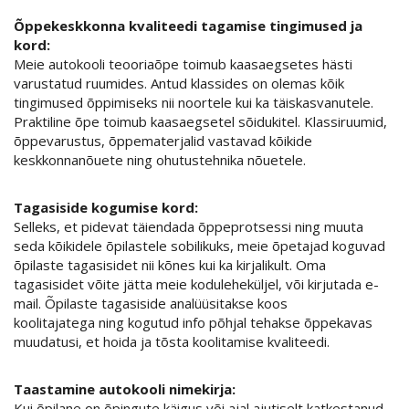
Õppekeskkonna kvaliteedi tagamise tingimused ja
kord:
Meie autokooli teooriaõpe toimub kaasaegsetes hästi
varustatud ruumides. Antud klassides on olemas kõik
tingimused õppimiseks nii noortele kui ka täiskasvanutele.
Praktiline õpe toimub kaasaegsetel sõidukitel. Klassiruumid,
õppevarustus, õppematerjalid vastavad kõikide
keskkonnanõuete ning ohutustehnika nõuetele.
Tagasiside kogumise kord:
Selleks, et pidevat täiendada õppeprotsessi ning muuta
seda kõikidele õpilastele sobilikuks, meie õpetajad koguvad
õpilaste tagasisidet nii kõnes kui ka kirjalikult. Oma
tagasisidet võite jätta meie koduleheküljel, või kirjutada e-
mail. Õpilaste tagasiside analüüsitakse koos
koolitajatega ning kogutud info põhjal tehakse õppekavas
muudatusi, et hoida ja tõsta koolitamise kvaliteedi.
Taastamine autokooli nimekirja:
Kui õpilane on õpingute käigus või ajal ajutiselt katkestanud