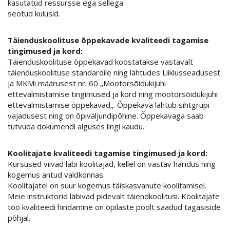
kasutatud ressursse ega sellega
seotud kulusid.
Täienduskoolituse õppekavade kvaliteedi tagamise
tingimused ja kord:
Täienduskoolituse õppekavad koostatakse vastavalt
täienduskoolituse standardile ning lähtudes Liiklusseadusest
ja MKMi määrusest nr. 60 „Mootorsõidukijuhi
ettevalmistamise tingimused ja kord ning mootorsõidukijuhi
ettevalmistamise õppekavad„. Õppekava lähtub sihtgrupi
vajadusest ning on õpiväljundipõhine. Õppekavaga saab
tutvuda dokumendi alguses lingi kaudu.
Koolitajate kvaliteedi tagamise tingimused ja kord:
Kursused viivad läbi koolitajad, kellel on vastav haridus ning
kogemus antud valdkonnas.
Koolitajatel on suur kogemus täiskasvanute koolitamisel.
Meie instruktorid läbivad pidevalt täiendkoolitusi. Koolitajate
töö kvaliteedi hindamine on õpilaste poolt saadud tagasiside
põhjal.