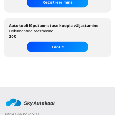
Registreerimine
Autokooli lõputunnistuse koopia väljastamine
Dokumentide taastamine
20€
Taotle
info@skyautokool.ee