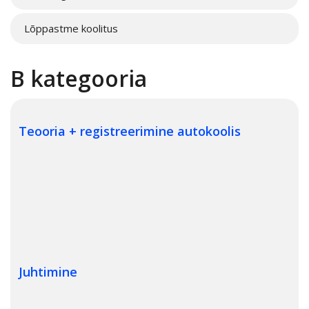
Lõppastme koolitus
→
B kategooria
Teooria + registreerimine autokoolis
320€
250€
310€
Juhtimine
Registreerimistasu ja õppekaardi