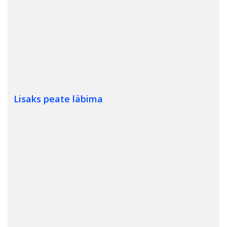
52 €
väljastamine
Sõidutunnid
(alates 25 € / tund)
al. 650 €
Min.nõutav arv: 26
Lisaks peate läbima
Pimeda aja koolitus
al. 65€
Riskivältimise koolitus
al. 110€
Esmaabi koolitus
60€
Sõidueksam
al. 65€