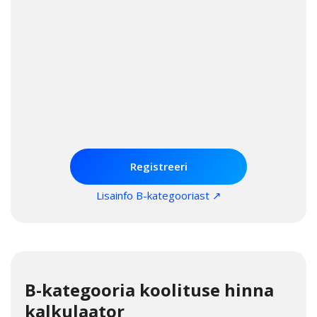
Autokooli registreerimine + teooria +
al. 1192€ *
sõiduõpe + kohustuslikud
lisakursused + sõidueksam
* hind ei
sisalda
Esmaabi
koolitust
Registreeri
Lisainfo B-kategooriast ↗
B-kategooria koolituse hinna
kalkulaator