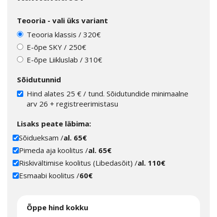
Teooria - vali üks variant
Teooria klassis / 320€
E-õpe SKY / 250€
E-õpe Liikluslab / 310€
Sõidutunnid
Hind alates 25 € / tund. Sõidutundide minimaalne
arv 26 + registreerimistasu
Lisaks peate läbima:
Sõidueksam /
al. 65€
Pimeda aja koolitus /
al. 65€
Riskivältimise koolitus (Libedasõit) /
al. 110€
Esmaabi koolitus /
60€
Õppe hind kokku