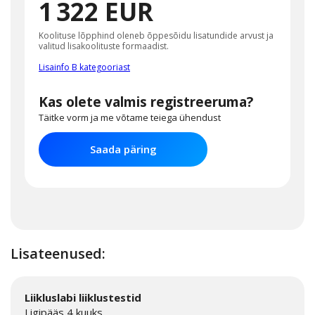
1 322 EUR
Koolituse lõpphind oleneb õppesõidu lisatundide arvust ja
valitud lisakoolituste formaadist.
Lisainfo B kategooriast
Kas olete valmis registreeruma?
Täitke vorm ja me võtame teiega ühendust
Saada päring
Lisateenused:
Liikluslabi liiklustestid
Ligipääs 4 kuuks