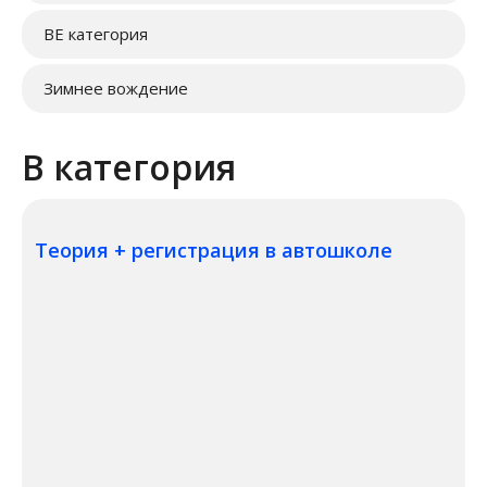
BE категория
→
Зимнее вождение
→
В категория
Теория + регистрация в автошколе
320€
250€
310€
330€