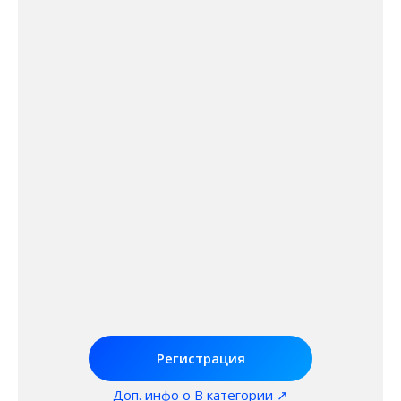
Курс первой помощи
60€
Экзамен по вождению
от 65€
Регистрация в автошколе +
от 1192€*
теория + вождение +
обязательные дополнительные
* не
курсы + экзамен по вождению
содержит
курс
Первой
помощи
Регистрация
Доп. инфо о В категории ↗