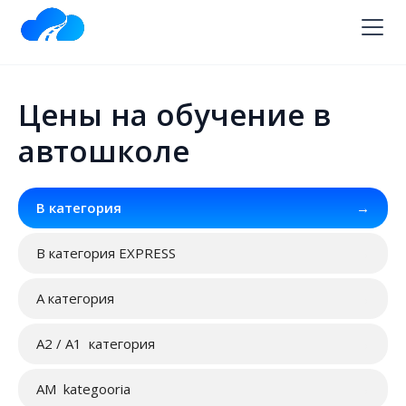
Цены на обучение в
автошколе
В категория
→
B категория EXPRESS
→
А категория
→
A2 / A1 категория
→
AM kategooria
→