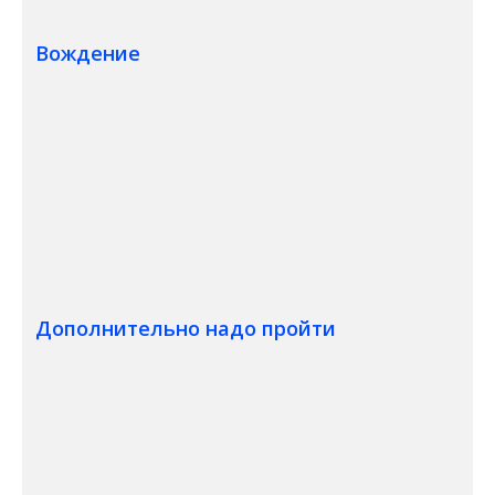
Вождение
Регистрационный взнос и учебная
52 €
карта
Уроки вождения
(от 25 € / урок)
al. 650 €
Мин.количество: 26
Дополнительно надо пройти
Вождение в темное время
от 65€
суток
Курс избежания рисков на
от 110€
скользкой дороге