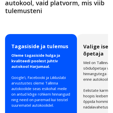
autokool, vaid platvorm, mis viib
tulemusteni
Tagasiside ja tulemus
Valige ise 
õpetaja
Oleme tagasiside hulga ja
kvaliteedi poolest juhtiv
Meil on Tallinnas
autokool Harjumaal.
sõiduõpetaja vid
hinnangutega – 
Google’i, Facebooki ja Liikluslabi
enne autokooli tu
arvustustes oleme Tallinna
autokoolide seas esikohal: meile
Eelistate karmi õ
on antud kõige rohkem hinnanguid
hoopis leebemat
ning need on paremad kui teistel
õppida hommikul, 
suurematel autokoolidel.
nädalavahetustel