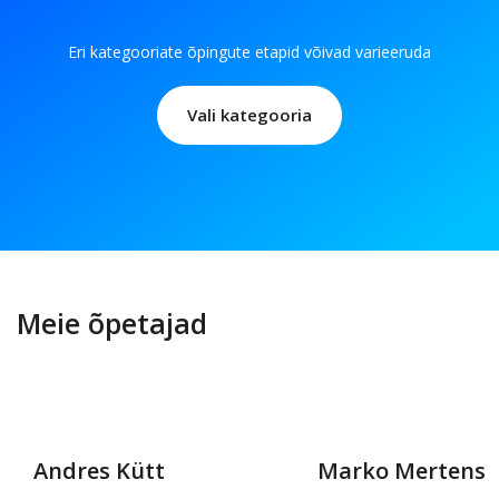
Eri kategooriate õpingute etapid võivad varieeruda
Vali kategooria
Meie õpetajad
Andres Kütt
Marko Mertens