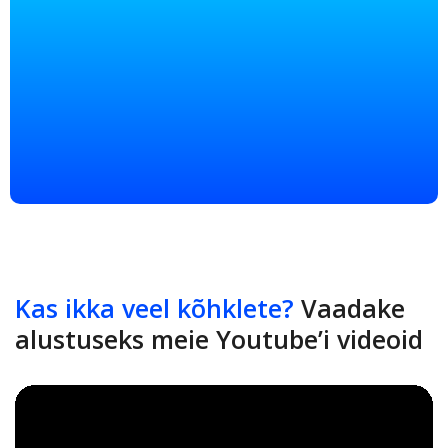
Kas ikka veel kõhklete?
Vaadake
alustuseks meie Youtube’i videoid