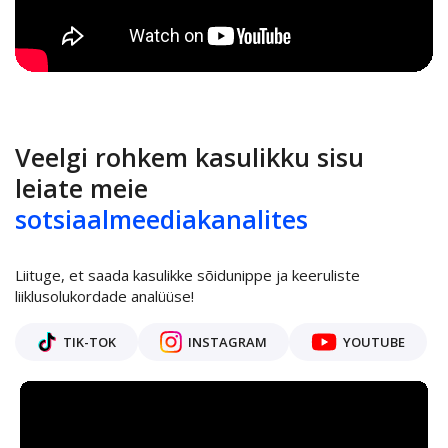
Veelgi rohkem kasulikku sisu
leiate meie
sotsiaalmeediakanalites
Liituge, et saada kasulikke sõidunippe ja keeruliste
liiklusolukordade analüüse!
TIK-TOK
INSTAGRAM
YOUTUBE