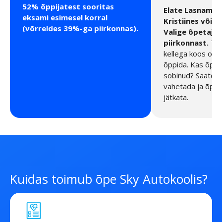
52% õppijatest sooritas
Elate Lasnamäe
eksami esimesel korral
Kristiines või k
(võrreldes 39%-ga piirkonnas).
Valige õpetaja
piirkonnast.
Tei
kellega koos on 
õppida. Kas õpetaj
sobinud? Saate õp
vahetada ja õpin
jätkata.
Kuidas toimub õpe Sky Autokoolis?