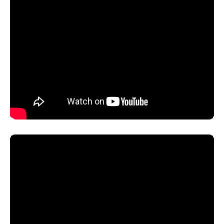
Kui palju
tunde läks
sul
juhilubade
saamiseks?