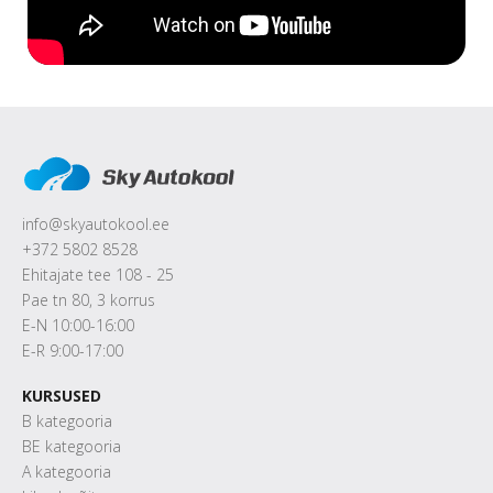
info@skyautokool.ee
+372 5802 8528
Ehitajate tee 108 - 25
Pae tn 80, 3 korrus
E-N 10:00-16:00
E-R 9:00-17:00
KURSUSED
B kategooria
BE kategooria
A kategooria