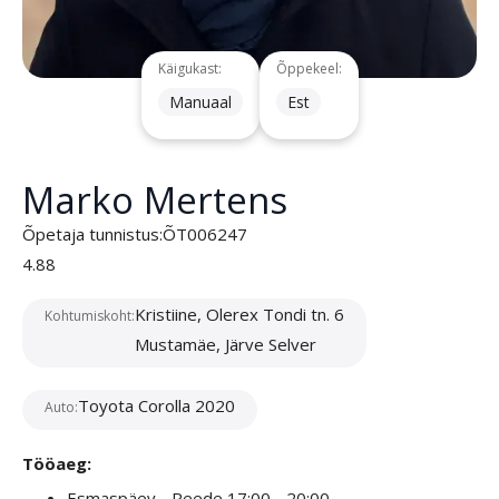
Käigukast:
Õppekeel:
Manuaal
Est
Marko Mertens
Õpetaja tunnistus:
ÕT006247
4.88
Kristiine, Olerex Tondi tn. 6
Kohtumiskoht:
Mustamäe, Järve Selver
Toyota Corolla 2020
Auto:
Tööaeg:
Esmaspäev - Reede 17:00 - 20:00