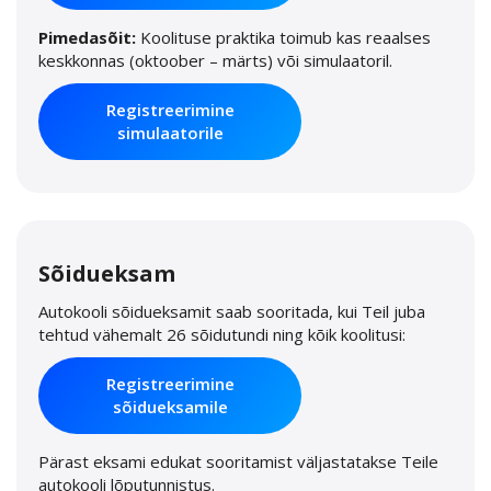
Pimedasõit:
Koolituse praktika toimub kas reaalses
keskkonnas (oktoober – märts) või simulaatoril.
Registreerimine
simulaatorile
Sõidueksam
Autokooli sõidueksamit saab sooritada, kui Teil juba
tehtud vähemalt 26 sõidutundi ning kõik koolitusi:
Registreerimine
sõidueksamile
Pärast eksami edukat sooritamist väljastatakse Teile
autokooli lõputunnistus.