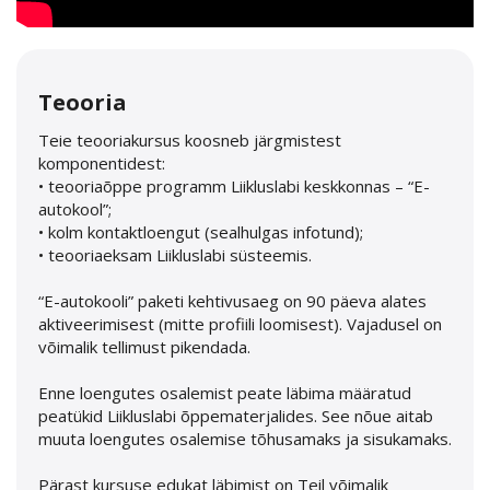
Teooria
Teie teooriakursus koosneb järgmistest
komponentidest:
• teooriaõppe programm Liikluslabi keskkonnas – “E-
autokool”;
• kolm kontaktloengut (sealhulgas infotund);
• teooriaeksam Liikluslabi süsteemis.
“E-autokooli” paketi kehtivusaeg on 90 päeva alates
aktiveerimisest (mitte profiili loomisest). Vajadusel on
võimalik tellimust pikendada.
Enne loengutes osalemist peate läbima määratud
peatükid Liikluslabi õppematerjalides. See nõue aitab
muuta loengutes osalemise tõhusamaks ja sisukamaks.
Pärast kursuse edukat läbimist on Teil võimalik