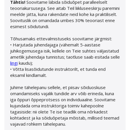
Tähtis!
Soovitame läbida sõiduõpet paralleelselt
teooriakursusega. See aitab Teil liikluseeskirju paremini
meelde jätta, kuna rakendate neid kohe ka praktiliselt.
Soovituslik on omandada umbes 30% teooriast enne
esimest sõidutundi.
Tõhusamaks ettevalmistuseks soovitame järgmist:
• Harjutada juhendajaga (vähemalt 5-aastase
juhikogemusega isik, kellele on Teie suhtes väljastatud
ametlik juhendaja tunnistus; taotluse saab esitada selle
lingi
kaudu);
• Võtta lisasõidutunde instruktorilt, et tunda end
eksamil kindlamalt.
Juhime tähelepanu sellele, et piisav sõiduoskuse
omandamiseks vajalik tundide arv võib erineda, kuna
iga õppuri õppeprotsess on individuaalne. Soovitame
kujundada oma instruktoriga toimiv kahepoolne
tagasiside: nii olete Te ise teadlik oma nõrkadest
kohtadest ja ka sõiduõpetaja mõistab, millised teemad
vajavad rohkem tähelepanu.