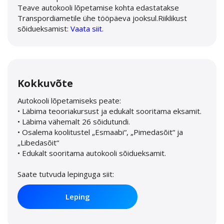
Teave autokooli lõpetamise kohta edastatakse
Transpordiametile ühe tööpäeva jooksul.Riiklikust
sõidueksamist:
Vaata siit
.
Kokkuvõte
Autokooli lõpetamiseks peate:
• Läbima teooriakursust ja edukalt sooritama eksamit.
• Läbima vähemalt 26 sõidutundi.
• Osalema koolitustel „Esmaabi“, „Pimedasõit“ ja
„Libedasõit“
• Edukalt sooritama autokooli sõidueksamit.
Saate tutvuda lepinguga siit:
Leping