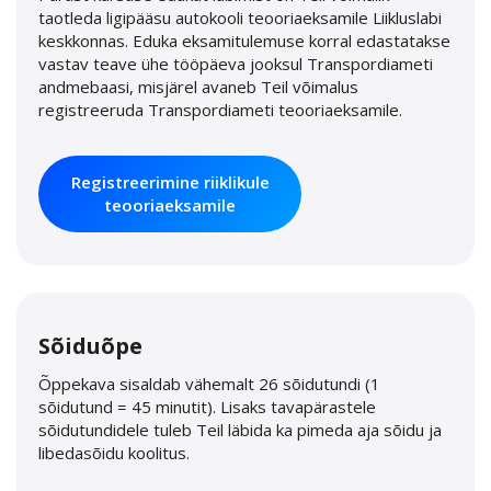
taotleda ligipääsu autokooli teooriaeksamile Liikluslabi
keskkonnas. Eduka eksamitulemuse korral edastatakse
vastav teave ühe tööpäeva jooksul Transpordiameti
andmebaasi, misjärel avaneb Teil võimalus
registreeruda Transpordiameti teooriaeksamile.
Registreerimine riiklikule
teooriaeksamile
Sõiduõpe
Õppekava sisaldab vähemalt 26 sõidutundi (1
sõidutund = 45 minutit). Lisaks tavapärastele
sõidutundidele tuleb Teil läbida ka pimeda aja sõidu ja
libedasõidu koolitus.