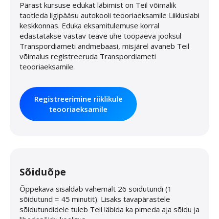
Pärast kursuse edukat läbimist on Teil võimalik
taotleda ligipääsu autokooli teooriaeksamile Liikluslabi
keskkonnas. Eduka eksamitulemuse korral
edastatakse vastav teave ühe tööpäeva jooksul
Transpordiameti andmebaasi, misjärel avaneb Teil
võimalus registreeruda Transpordiameti
teooriaeksamile.
Registreerimine riiklikule
teooriaeksamile
Sõiduõpe
Õppekava sisaldab vähemalt 26 sõidutundi (1
sõidutund = 45 minutit). Lisaks tavapärastele
sõidutundidele tuleb Teil läbida ka pimeda aja sõidu ja