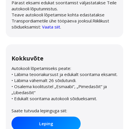
Pärast eksami edukat sooritamist väljastatakse Teile
autokooli lõputunnistus.
Teave autokooli lõpetamise kohta edastatakse
Transpordiametile ühe tööpäeva jooksul.Riiklikust
sõidueksamist:
Vaata siit
.
Kokkuvõte
Autokooli lõpetamiseks peate:
• Läbima teooriakursust ja edukalt sooritama eksamit.
• Läbima vähemalt 26 sõidutundi.
• Osalema koolitustel „Esmaabi“, „Pimedasõit“ ja
„Libedasõit“
• Edukalt sooritama autokooli sõidueksamit.
Saate tutvuda lepinguga siit:
Leping