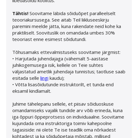
libedasõidu koolitus.
Tähtis!
Soovitame läbida sõiduõpet paralleelselt
teooriakursusega. See aitab Teil liikluseeskirju
paremini meelde jätta, kuna rakendate neid kohe ka
praktiliselt. Soovituslik on omandada umbes 30%
teooriast enne esimest sõidutundi.
Tõhusamaks ettevalmistuseks soovitame järgmist:
• Harjutada juhendajaga (vähemalt 5-aastase
juhikogemusega isik, kellele on Teie suhtes
väljastatud ametlik juhendaja tunnistus; taotluse saab
esitada selle
lingi
kaudu);
• Võtta lisasõidutunde instruktorilt, et tunda end
eksamil kindlamalt.
Juhime tähelepanu sellele, et piisav sõiduoskuse
omandamiseks vajalik tundide arv võib erineda, kuna
iga õppuri õppeprotsess on individuaalne. Soovitame
kujundada oma instruktoriga toimiv kahepoolne
tagasiside: nii olete Te ise teadlik oma nõrkadest
kohtadest ja ka sõiduõpetaja mõistab, millised