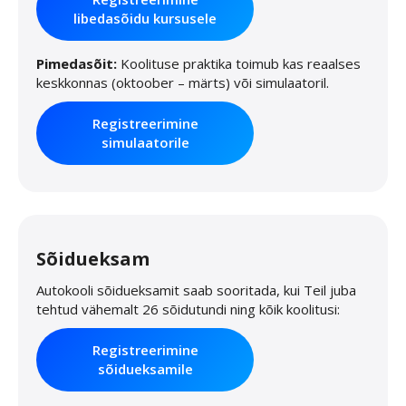
libedasõidu kursusele
Pimedasõit:
Koolituse praktika toimub kas reaalses
keskkonnas (oktoober – märts) või simulaatoril.
Registreerimine
simulaatorile
Sõidueksam
Autokooli sõidueksamit saab sooritada, kui Teil juba
tehtud vähemalt 26 sõidutundi ning kõik koolitusi:
Registreerimine
sõidueksamile