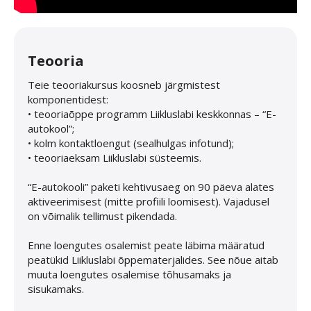
Teooria
Teie teooriakursus koosneb järgmistest
komponentidest:
• teooriaõppe programm Liikluslabi keskkonnas – “E-
autokool”;
• kolm kontaktloengut (sealhulgas infotund);
• teooriaeksam Liikluslabi süsteemis.
“E-autokooli” paketi kehtivusaeg on 90 päeva alates
aktiveerimisest (mitte profiili loomisest). Vajadusel
on võimalik tellimust pikendada.
Enne loengutes osalemist peate läbima määratud
peatükid Liikluslabi õppematerjalides. See nõue aitab
muuta loengutes osalemise tõhusamaks ja
sisukamaks.