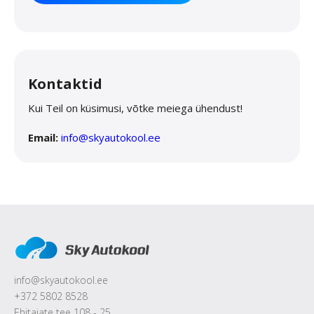
Kontaktid
Kui Teil on küsimusi, võtke meiega ühendust!
Email:
info@skyautokool.ee
info@skyautokool.ee
+372 5802 8528
Ehitajate tee 108 - 25