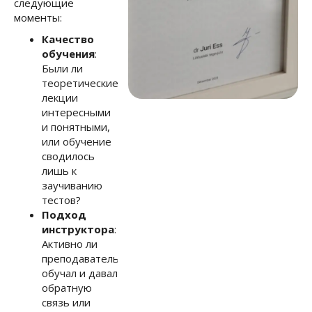
следующие
моменты:
Качество
обучения
:
Были ли
теоретические
лекции
интересными
и понятными,
или обучение
сводилось
лишь к
заучиванию
тестов?
Подход
инструктора
:
Активно ли
преподаватель
обучал и давал
обратную
связь или