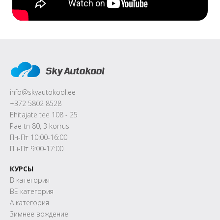
info@skyautokool.ee
+372 5802 8528
Ehitajate tee 108 - 25
Pae tn 80, 3 korrus
Пн-Пт 10:00-16:00
Пн-Пт 9:00-17:00
КУРСЫ
B категория
BE категория
A категория
Зимнее вождение