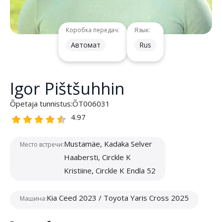
Коробка передач:
Язык:
Автомат
Rus
Igor Pištšuhhin
Õpetaja tunnistus:
ÕT006031
4.97
Mustamäe, Kadaka Selver
Место встречи:
Haabersti, Circkle K
Kristiine, Circkle K Endla 52
Kia Ceed 2023 / Toyota Yaris Cross 2025
Машина: